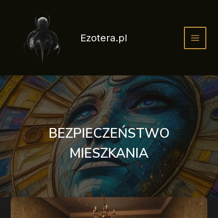
Przejdź
do
treści
Ezotera.pl
BEZPIECZEŃSTWO
MIESZKANIA