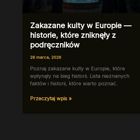
Zakazane kulty w Europie —
historie, które zniknęły z
podręczników
28 marca, 2026
Poznaj zakazane kulty w Europie, które
wpłynęły na bieg historii. Lista nieznanych
faktów i historii, które warto poznać.
Zakazane
Przeczytaj wpis »
kulty
w
Europie
—
historie,