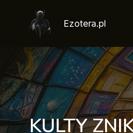
Przejdź
do
treści
Ezotera.pl
KULTY ZNI