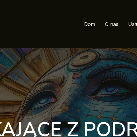
Dom
O nas
Usł
KAJĄCE Z PO