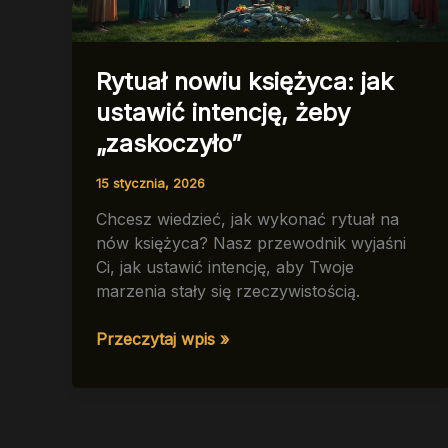
Rytuał nowiu księżyca: jak
ustawić intencję, żeby
„zaskoczyło”
15 stycznia, 2026
Chcesz wiedzieć, jak wykonać rytuał na
nów księżyca? Nasz przewodnik wyjaśni
Ci, jak ustawić intencję, aby Twoje
marzenia stały się rzeczywistością.
Rytuał
Przeczytaj wpis »
nowiu
księżyca:
jak
ustawić