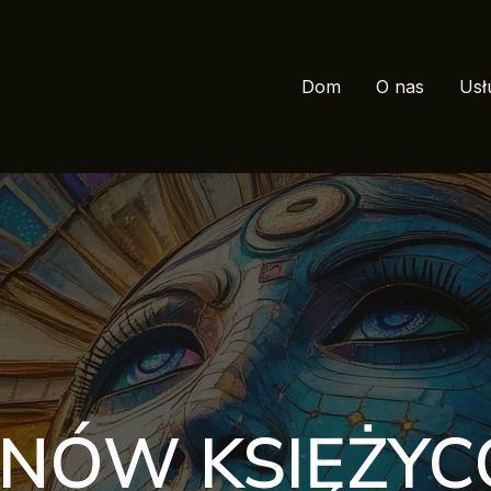
Dom
O nas
Usł
 NÓW KSIĘŻY