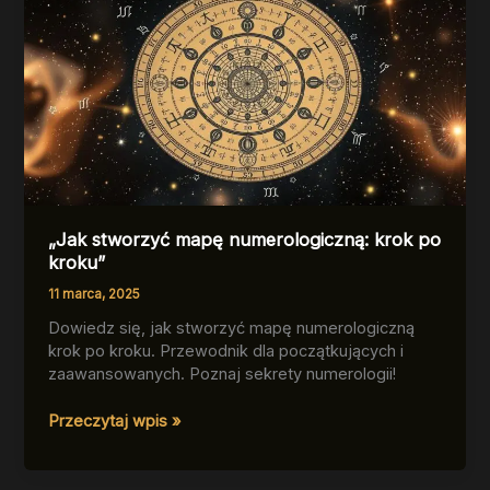
„Jak stworzyć mapę numerologiczną: krok po
kroku”
11 marca, 2025
Dowiedz się, jak stworzyć mapę numerologiczną
krok po kroku. Przewodnik dla początkujących i
zaawansowanych. Poznaj sekrety numerologii!
„Jak
Przeczytaj wpis »
stworzyć
mapę
numerologiczną: