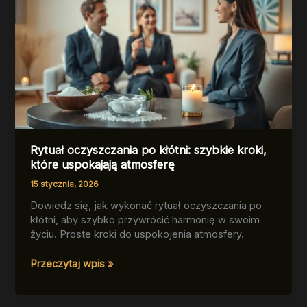
Rytuał oczyszczania po kłótni: szybkie kroki,
które uspokajają atmosferę
15 stycznia, 2026
Dowiedz się, jak wykonać rytuał oczyszczania po
kłótni, aby szybko przywrócić harmonię w swoim
życiu. Proste kroki do uspokojenia atmosfery.
Rytuał
Przeczytaj wpis »
oczyszczania
po
kłótni: