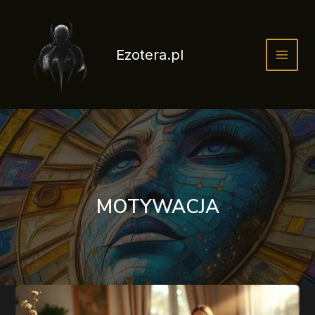
Przejdź
do
treści
Ezotera.pl
MOTYWACJA