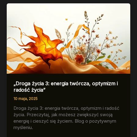
prostych
praktyk
na
dobry
start
tygodnia
„Droga życia 3: energia twórcza, optymizm i
radość życia”
10 maja, 2025
Droga życia 3: energia twórcza, optymizm i radość
życia. Przeczytaj, jak możesz zwiększyć swoją
energię i cieszyć się życiem. Blog o pozytywnym
myśleniu.