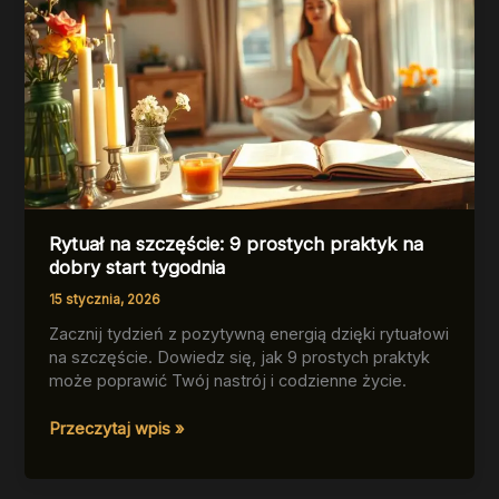
Rytuał na szczęście: 9 prostych praktyk na
dobry start tygodnia
15 stycznia, 2026
Zacznij tydzień z pozytywną energią dzięki rytuałowi
na szczęście. Dowiedz się, jak 9 prostych praktyk
może poprawić Twój nastrój i codzienne życie.
Rytuał
Przeczytaj wpis »
na
szczęście:
9