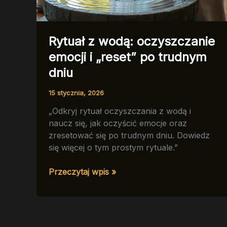
Rytuał z wodą: oczyszczanie
emocji i „reset” po trudnym
dniu
15 stycznia, 2026
„Odkryj rytuał oczyszczania z wodą i
naucz się, jak oczyścić emocje oraz
zresetować się po trudnym dniu. Dowiedz
się więcej o tym prostym rytuale.”
Rytuał
Przeczytaj wpis »
z
wodą:
oczyszczanie
emocji