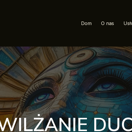
Dom
O nas
Usł
WILŻANIE DU