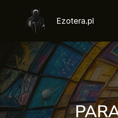
Przejdź
do
treści
Ezotera.pl
PARA