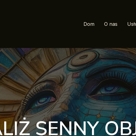
Dom
O nas
Usł
LIŻ SENNY O