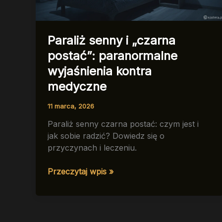
Paraliż senny i „czarna
postać”: paranormalne
wyjaśnienia kontra
medyczne
11 marca, 2026
Paraliż senny czarna postać: czym jest i
jak sobie radzić? Dowiedz się o
przyczynach i leczeniu.
Paraliż
Przeczytaj wpis »
senny
i
„czarna
postać”: