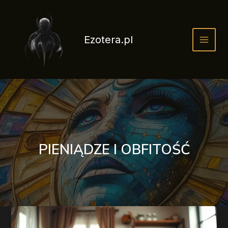
Przejdź
do
treści
Ezotera.pl
PIENIĄDZE I OBFITOŚĆ