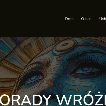
Dom
O nas
Usł
ORADY WRÓŻ