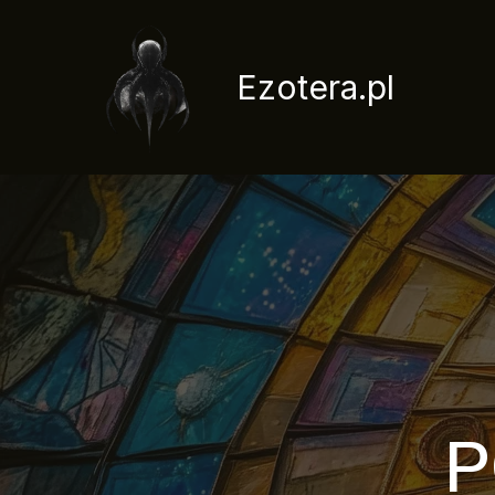
Przejdź
do
treści
Ezotera.pl
P