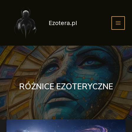
Przejdź
do
treści
Ezotera.pl
RÓŻNICE EZOTERYCZNE