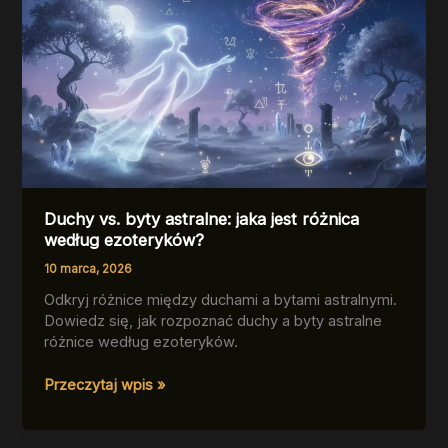
Duchy vs. byty astralne: jaka jest różnica
według ezoteryków?
10 marca, 2026
Odkryj różnice między duchami a bytami astralnymi.
Dowiedz się, jak rozpoznać duchy a byty astralne
różnice według ezoteryków.
Duchy
Przeczytaj wpis »
vs.
byty
astralne: