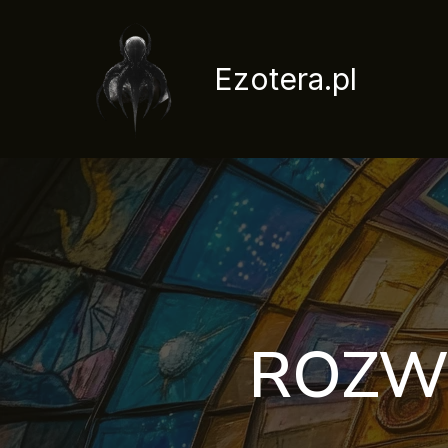
Przejdź
do
treści
Ezotera.pl
ROZWÓ