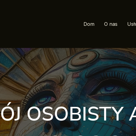
Dom
O nas
Usł
J OSOBISTY 