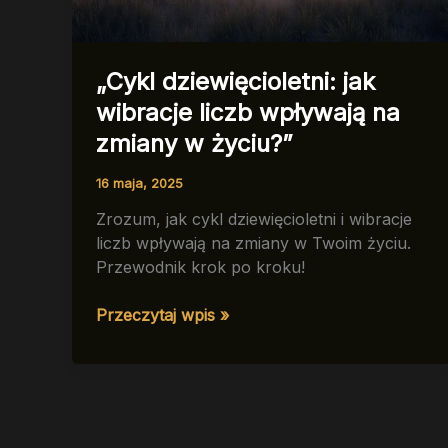
„Cykl dziewięcioletni: jak
wibracje liczb wpływają na
zmiany w życiu?”
16 maja, 2025
Zrozum, jak cykl dziewięcioletni i wibracje
liczb wpływają na zmiany w Twoim życiu.
Przewodnik krok po kroku!
„Cykl
Przeczytaj wpis »
dziewięcioletni:
jak
wibracje
liczb
wpływają