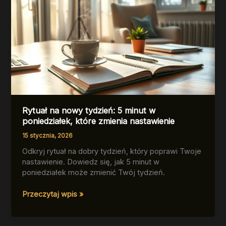
Rytuał na nowy tydzień: 5 minut w
poniedziałek, które zmienia nastawienie
15 stycznia, 2026
Odkryj rytuał na dobry tydzień, który poprawi Twoje
nastawienie. Dowiedz się, jak 5 minut w
poniedziałek może zmienić Twój tydzień.
Rytuał
Przeczytaj wpis »
na
nowy
tydzień: