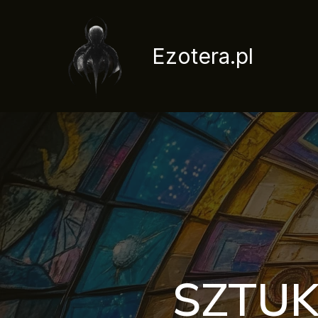
Przejdź
do
treści
Ezotera.pl
SZTUK