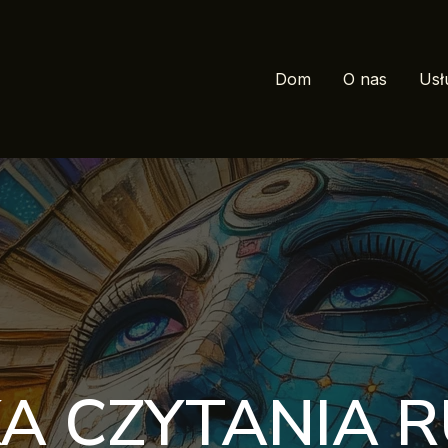
Dom
O nas
Usł
A CZYTANIA