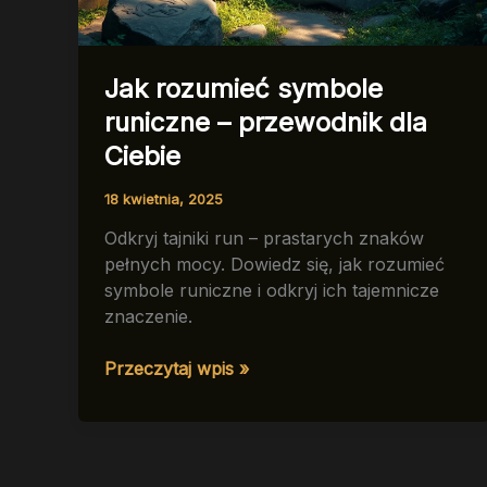
Jak rozumieć symbole
runiczne – przewodnik dla
Ciebie
18 kwietnia, 2025
Odkryj tajniki run – prastarych znaków
pełnych mocy. Dowiedz się, jak rozumieć
symbole runiczne i odkryj ich tajemnicze
znaczenie.
Jak
Przeczytaj wpis »
rozumieć
symbole
runiczne
–