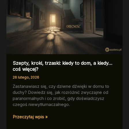
Szepty, kroki, trzaski: kiedy to dom, a kiedy…
coś więcej?
26 lutego, 2026
Zastanawiasz się, czy dziwne dźwięki w domu to
duchy? Dowiedz się, jak rozróżnić zwyczajne od
paranormalnych i co zrobić, gdy doświadczysz
czegoś niewytłumaczalnego.
Szepty,
Przeczytaj wpis »
kroki,
trzaski: