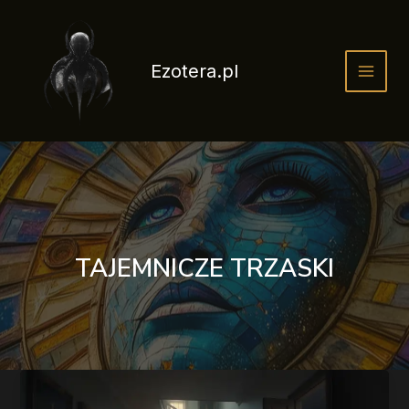
Przejdź
do
treści
Ezotera.pl
TAJEMNICZE TRZASKI