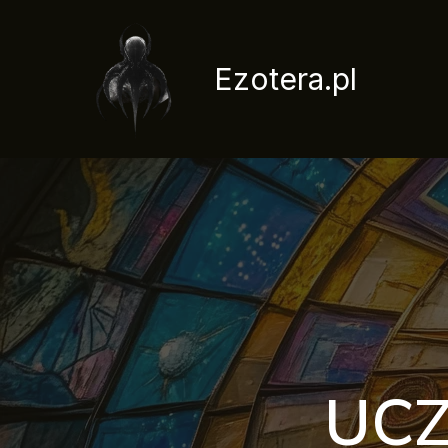
Przejdź
do
treści
Ezotera.pl
UCZ