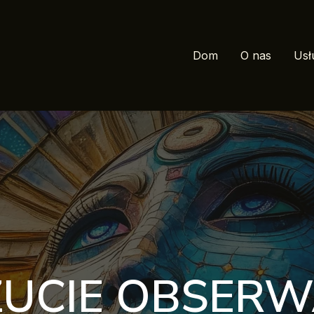
Dom
O nas
Usł
UCIE OBSERW