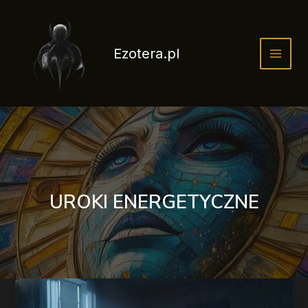
Przejdź
do
treści
Ezotera.pl
UROKI ENERGETYCZNE