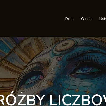
Dom
O nas
Usł
ÓŻBY LICZB