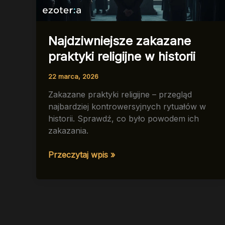
Najdziwniejsze zakazane
praktyki religijne w historii
22 marca, 2026
Zakazane praktyki religijne – przegląd
najbardziej kontrowersyjnych rytuałów w
historii. Sprawdź, co było powodem ich
zakazania.
Najdziwniejsze
Przeczytaj wpis »
zakazane
praktyki
religijne
w
historii