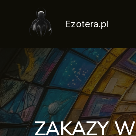
Przejdź
do
treści
Ezotera.pl
ZAKAZY W