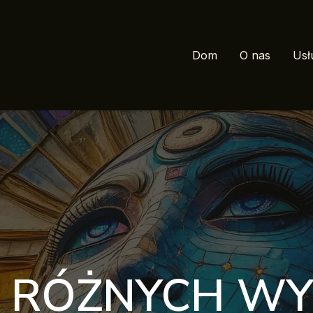
Dom
O nas
Usł
 RÓŻNYCH W