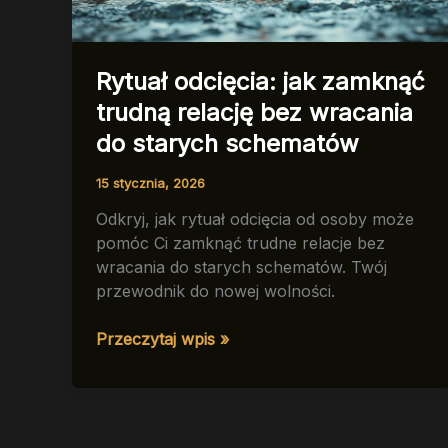
Rytuał odcięcia: jak zamknąć
trudną relację bez wracania
do starych schematów
15 stycznia, 2026
Odkryj, jak rytuał odcięcia od osoby może
pomóc Ci zamknąć trudne relacje bez
wracania do starych schematów. Twój
przewodnik do nowej wolności.
Rytuał
Przeczytaj wpis »
odcięcia:
jak
zamknąć
trudną