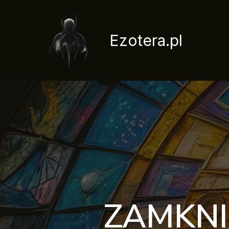
Przejdź
do
treści
Ezotera.pl
ZAMKNI