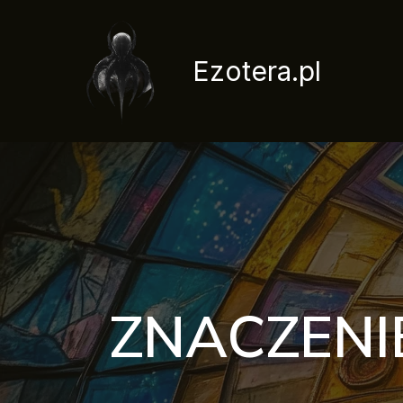
Przejdź
do
treści
Ezotera.pl
ZNACZENI