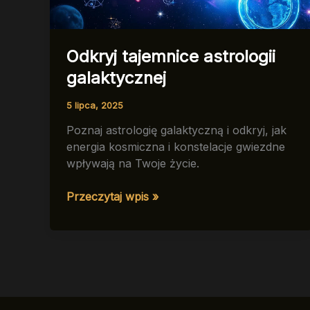
Odkryj tajemnice astrologii
galaktycznej
5 lipca, 2025
Poznaj astrologię galaktyczną i odkryj, jak
energia kosmiczna i konstelacje gwiezdne
wpływają na Twoje życie.
Odkryj
Przeczytaj wpis »
tajemnice
astrologii
galaktycznej