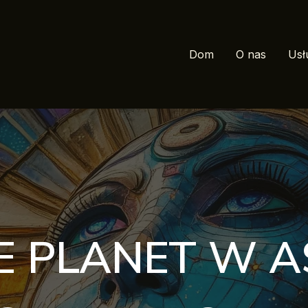
Dom
O nas
Usł
E PLANET W A