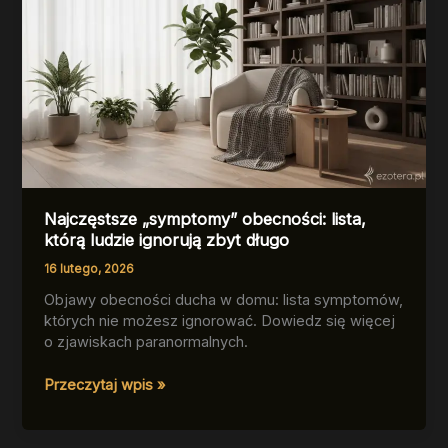
Najczęstsze „symptomy” obecności: lista,
którą ludzie ignorują zbyt długo
16 lutego, 2026
Objawy obecności ducha w domu: lista symptomów,
których nie możesz ignorować. Dowiedz się więcej
o zjawiskach paranormalnych.
Najczęstsze
Przeczytaj wpis »
„symptomy”
obecności:
lista,