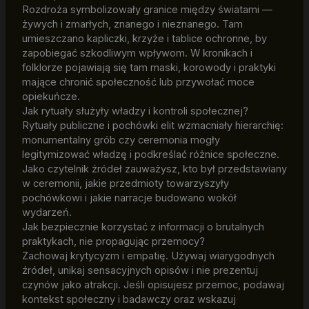
Rozdroża symbolizowały granice między światami —
żywych i zmarłych, znanego i nieznanego. Tam
umieszczano kapliczki, krzyże i tablice ochronne, by
zapobiegać szkodliwym wpływom. W kronikach i
folklorze pojawiają się tam maski, korowody i praktyki
mające chronić społeczność lub przywołać moce
opiekuńcze.
Jak rytuały służyły władzy i kontroli społecznej?
Rytuały publiczne i pochówki elit wzmacniały hierarchię:
monumentalny grób czy ceremonia mogły
legitymizować władzę i podkreślać różnice społeczne.
Jako czytelnik źródeł zauważysz, kto był przedstawiany
w ceremonii, jakie przedmioty towarzyszyły
pochówkowi i jakie narracje budowano wokół
wydarzeń.
Jak bezpiecznie korzystać z informacji o brutalnych
praktykach, nie propagując przemocy?
Zachowaj krytycyzm i empatię. Używaj wiarygodnych
źródeł, unikaj sensacyjnych opisów i nie prezentuj
czynów jako atrakcji. Jeśli opisujesz przemoc, podawaj
kontekst społeczny i badawczy oraz wskazuj