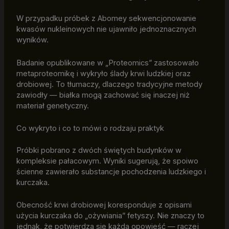
W przypadku próbek z Abomey sekwencjonowanie
kwasów nukleinowych nie ujawniło jednoznacznych
wyników.
Badanie opublikowane w „Proteomics” zastosowało
metaproteomikę i wykryło ślady krwi ludzkiej oraz
drobiowej. To tłumaczy, dlaczego tradycyjne metody
zawiodły — białka mogą zachować się inaczej niż
materiał genetyczny.
Co wykryto i co to mówi o rodzaju praktyk
Próbki pobrano z dwóch świętych budynków w
kompleksie pałacowym. Wyniki sugerują, że spoiwo
ścienne zawierało substancje pochodzenia ludzkiego i
kurczaka.
Obecność krwi drobiowej koresponduje z opisami
użycia kurczaka do „ożywiania” fetyszy. Nie znaczy to
jednak, że potwierdza się każda opowieść — raczej