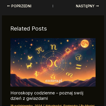
POPRZEDNI
NASTĘPNY
Related Posts
Horoskopy codzienne – poznaj swój
dzień z gwiazdami
18 października, 2024
/
Aktualności
,
Ezoteryka
/ By
Maciej