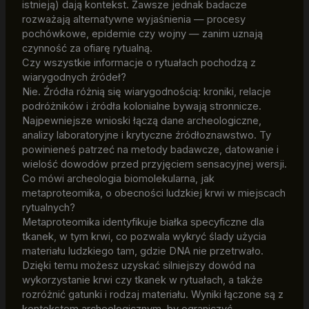
istnieją) dają kontekst. Zawsze jednak badacze
rozważają alternatywne wyjaśnienia — procesy
pochówkowe, epidemie czy wojny — zanim uznają
czynność za ofiarę rytualną.
Czy wszystkie informacje o rytuałach pochodzą z
wiarygodnych źródeł?
Nie. Źródła różnią się wiarygodnością: kroniki, relacje
podróżników i źródła kolonialne bywają stronnicze.
Najpewniejsze wnioski łączą dane archeologiczne,
analizy laboratoryjne i krytyczne źródłoznawstwo. Ty
powinieneś patrzeć na metody badawcze, datowanie i
wielość dowodów przed przyjęciem sensacyjnej wersji.
Co mówi archeologia biomolekularna, jak
metaproteomika, o obecności ludzkiej krwi w miejscach
rytualnych?
Metaproteomika identyfikuje białka specyficzne dla
tkanek, w tym krwi, co pozwala wykryć ślady użycia
materiału ludzkiego tam, gdzie DNA nie przetrwało.
Dzięki temu możesz uzyskać silniejszy dowód na
wykorzystanie krwi czy tkanek w rytuałach, a także
rozróżnić gatunki i rodzaj materiału. Wyniki łączone są z
kontekstem archeologicznym, by ograniczyć