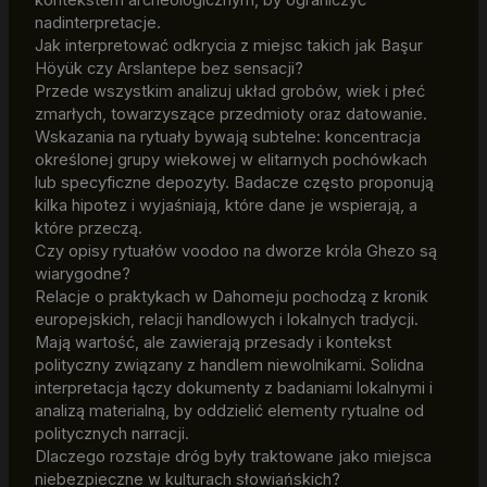
nadinterpretacje.
Jak interpretować odkrycia z miejsc takich jak Başur
Höyük czy Arslantepe bez sensacji?
Przede wszystkim analizuj układ grobów, wiek i płeć
zmarłych, towarzyszące przedmioty oraz datowanie.
Wskazania na rytuały bywają subtelne: koncentracja
określonej grupy wiekowej w elitarnych pochówkach
lub specyficzne depozyty. Badacze często proponują
kilka hipotez i wyjaśniają, które dane je wspierają, a
które przeczą.
Czy opisy rytuałów voodoo na dworze króla Ghezo są
wiarygodne?
Relacje o praktykach w Dahomeju pochodzą z kronik
europejskich, relacji handlowych i lokalnych tradycji.
Mają wartość, ale zawierają przesady i kontekst
polityczny związany z handlem niewolnikami. Solidna
interpretacja łączy dokumenty z badaniami lokalnymi i
analizą materialną, by oddzielić elementy rytualne od
politycznych narracji.
Dlaczego rozstaje dróg były traktowane jako miejsca
niebezpieczne w kulturach słowiańskich?