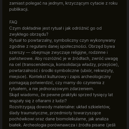
zamiast polegać na jednym, krzyczącym cytacie z roku
publikacji.
FAQ
Czym dokładnie jest rytuał i jak odróżnić go od
zwykłego obrzędu?
Rytuał to powtarzalny, symboliczny czyn wykonywany
zgodnie z regułami danej społeczności. Obrzęd bywa
szerszy — obejmuje zwyczaje religijne, rodzinne i
państwowe. Aby rozróżnić je w źródłach, zwróć uwagę
na cel (transcendencja, konsolidacja władzy, przejście),
powtarzalność i środki symboliczne (ubiór, rekwizyty,
miejsce). Kontekst kulturowy i zapis archeologiczny
pomagają potwierdzić, czy mamy do czynienia z
rytuałem, a nie jednorazowym zdarzeniem.
Skąd wiadomo, że pewne praktyki sprzed tysięcy lat
wiązały się z ofiarami z ludzi?
Rozstrzygają dowody materialne: układ szkieletów,
ślady traumatyczne, przedmioty towarzyszące
pochówkowi oraz dane biomolekularne, jak analiza
białek. Archeologia porównawcza i źródła pisane (jeśli