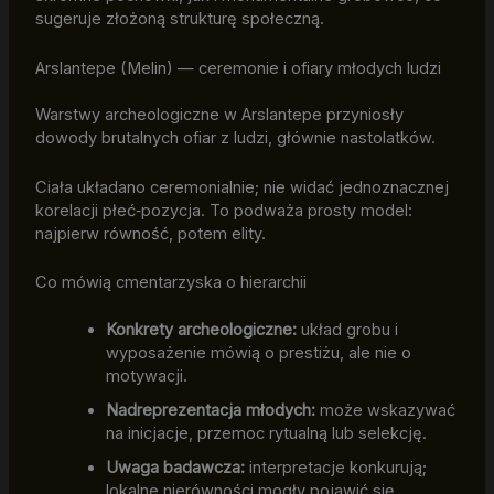
sugeruje złożoną strukturę społeczną.
Arslantepe (Melin) — ceremonie i ofiary młodych ludzi
Warstwy archeologiczne w Arslantepe przyniosły
dowody brutalnych ofiar z ludzi, głównie nastolatków.
Ciała układano ceremonialnie; nie widać jednoznacznej
korelacji płeć‑pozycja. To podważa prosty model:
najpierw równość, potem elity.
Co mówią cmentarzyska o hierarchii
Konkrety archeologiczne:
układ grobu i
wyposażenie mówią o prestiżu, ale nie o
motywacji.
Nadreprezentacja młodych:
może wskazywać
na inicjacje, przemoc rytualną lub selekcję.
Uwaga badawcza:
interpretacje konkurują;
lokalne nierówności mogły pojawić się