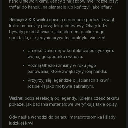
handlu niewolnikami. Jeńcy z najazdów mieli różne losy:
trafiali do handlu, na plantacje lub kończyli jako ofiary.
Relacje z XIX wieku
opisują ceremonie podczas świąt,
które umacniały porządek państwowy. Ofiary ludzi
bywały przedstawiane jako element publicznego
spektaklu, nie jedynie prywatna praktyka wierzeń.
Umieść Dahomej w kontekście politycznym:
wojna, gospodarka i władza.
Poznaj Ghezo i zmiany w roku jego
panowania, które zwiększyły rolę handlu.
Przyjrzyj się legendzie o „ścianach z krwi” i
liczbie 41 jako motywie sakralnym.
Ważne:
oddziel relację od legendy. Kolejna część tekstu
pokaże, jak badania materiałowe weryfikują takie opisy.
Gdy nauka wchodzi do pałacu: metaproteomika i ślady
ludzkiej krwi