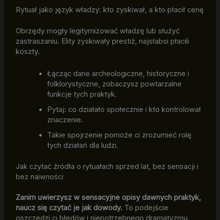
Rytuał jako język władzy: kto zyskiwał, a kto płacił cenę
Obrzędy mogły legitymizować władzę lub służyć
zastraszaniu. Elity zyskiwały prestiż, najsłabsi płacili
koszty.
Łącząc dane archeologiczne, historyczne i
folklorystyczne, zobaczysz powtarzalne
funkcje tych praktyk.
Pytaj: co działało społecznie i kto kontrolował
znaczenie.
Takie spojrzenie pomoże ci zrozumieć rolę
tych działań dla ludzi.
Jak czytać źródła o rytuałach sprzed lat, bez sensacji i
bez naiwności
Zanim uwierzysz w sensacyjne opisy dawnych praktyk,
naucz się czytać je jak dowody.
To podejście
oszczędzi ci błędów i niepotrzebnego dramatyzmu.