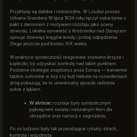
Przykłady są dalekie i różnorodne. W Loudun proces
Urbaina Grandiera 18 lipca 1634 roku łączył oskarżenie o
pakt z demonem z motywem rozstaju jako sceny
dowodu. Lokalna opowieść z Krościenka nad Dunajcem
opisuje dziewięć kręgów kredy i próbę odpędzenia
Złego jeszcze pod koniec XIX wieku.
W praktyce społeczność reagowała: stawiano krzyże i
kapliczki, by odzyskać kontrolę nad takim punktem.
Podobne strategie znajdziesz poza Europą — kamienne
tablice ochronne w Azji czy kult Hekate na rozwidleniach
dróg pokazują, że to uniwersalny sposób radzenia
sobie z lękiem.
W skrócie:
rozstaje były symbolicznym
pęknięciem świata i naturalnym tłem dla
obrzędów oraz narracji o zagrożeniu.
Po co ludziom były tak przerażające rytuały: strach,
kontrola i wspólnota