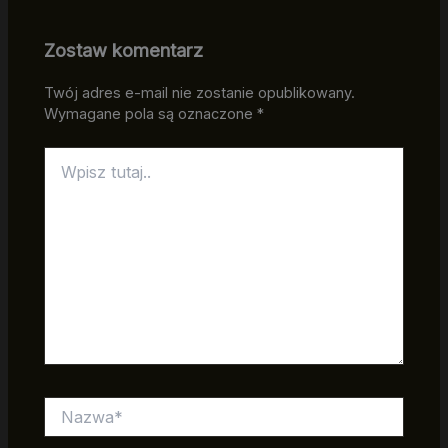
Zostaw komentarz
Twój adres e-mail nie zostanie opublikowany.
Wymagane pola są oznaczone
*
Wpisz
tutaj..
Nazwa*