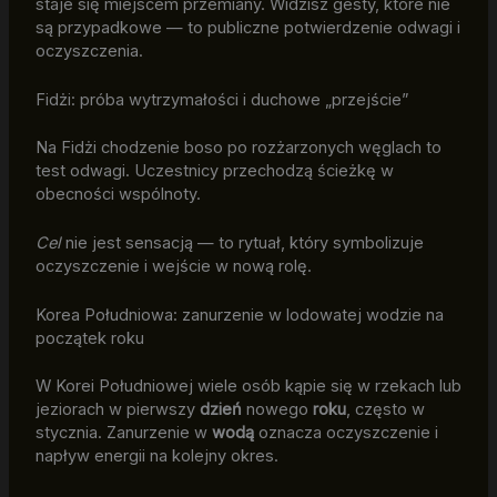
staje się miejscem przemiany. Widzisz gesty, które nie
są przypadkowe — to publiczne potwierdzenie odwagi i
oczyszczenia.
Fidżi: próba wytrzymałości i duchowe „przejście”
Na Fidżi chodzenie boso po rozżarzonych węglach to
test odwagi. Uczestnicy przechodzą ścieżkę w
obecności wspólnoty.
Cel
nie jest sensacją — to rytuał, który symbolizuje
oczyszczenie i wejście w nową rolę.
Korea Południowa: zanurzenie w lodowatej wodzie na
początek roku
W Korei Południowej wiele osób kąpie się w rzekach lub
jeziorach w pierwszy
dzień
nowego
roku
, często w
stycznia. Zanurzenie w
wodą
oznacza oczyszczenie i
napływ energii na kolejny okres.