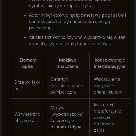
symboli, nie tylko zapis z życia.
Autor mógł celowo łączyć motywy pogańskie i
chrześcijańskie, by nadać scenie wagę
polityczną.
Musisz rozróżnić: czy coś wydarzyło się w ten
sposób, czy opis służył innemu celowi.
Element
Możliwe
Konsekwencje
opisu
znaczenie
interpretacyjne
Centrum
Wskazuje na
Drzewo jako
rytuału, miejsce
związek z
oś
symboliczne
ofiarą i kultem
Może być
Motyw
metaforą, nie
Wewnętrzne
„wypatroszenia”
zawsze
obrażenia
kojarzony z
dosłowny
ofiarami Odyna
zapis