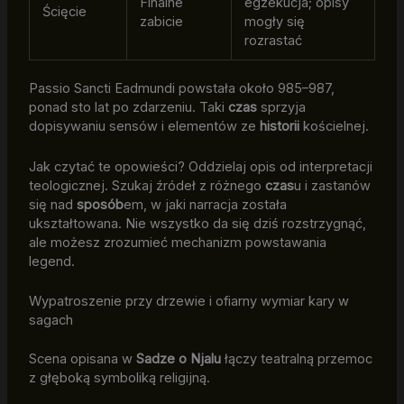
Finalne
egzekucja; opisy
Ścięcie
zabicie
mogły się
rozrastać
Passio Sancti Eadmundi powstała około 985–987,
ponad sto lat po zdarzeniu. Taki
czas
sprzyja
dopisywaniu sensów i elementów ze
historii
kościelnej.
Jak czytać te opowieści? Oddzielaj opis od interpretacji
teologicznej. Szukaj źródeł z różnego
czas
u i zastanów
się nad
sposób
em, w jaki narracja została
ukształtowana. Nie wszystko da się dziś rozstrzygnąć,
ale możesz zrozumieć mechanizm powstawania
legend.
Wypatroszenie przy drzewie i ofiarny wymiar kary w
sagach
Scena opisana w
Sadze o Njalu
łączy teatralną przemoc
z głęboką symboliką religijną.