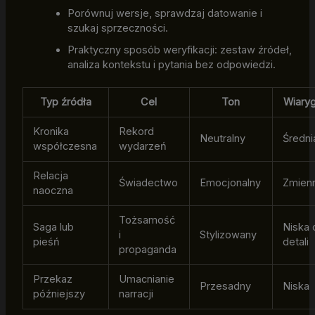
Porównuj wersje, sprawdzaj datowanie i
szukaj sprzeczności.
Praktyczny sposób weryfikacji: zestaw źródeł,
analiza kontekstu i pytania bez odpowiedzi.
Typ źródła
Cel
Ton
Wiary
Kronika
Rekord
Neutralny
Średni
współczesna
wydarzeń
Relacja
Świadectwo
Emocjonalny
Zmien
naoczna
Tożsamość
Saga lub
Niska 
i
Stylizowany
pieśń
detali
propaganda
Przekaz
Umacnianie
Przesadny
Niska
późniejszy
narracji