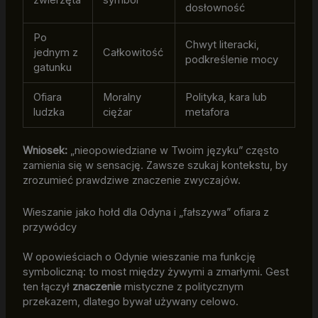
zwierzęta
symbol
dosłowność
Po
Chwyt literacki,
jednym z
Całkowitość
podkreślenie mocy
gatunku
Ofiara
Moralny
Polityka, kara lub
ludzka
ciężar
metafora
Wniosek:
„nieopowiedziane w Twoim języku” często
zamienia się w sensację. Zawsze szukaj kontekstu, by
zrozumieć prawdziwe znaczenie zwyczajów.
Wieszanie jako hołd dla Odyna i „fałszywa” ofiara z
przywódcy
W opowieściach o Odynie wieszanie ma funkcję
symboliczną: to most między żywymi a zmarłymi. Gest
ten łączył
znaczenie
mistyczne z politycznym
przekazem, dlatego bywał używany celowo.