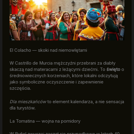
El Colacho — skoki nad niemowlętami
W Castrillo de Murcia mężczyźni przebrani za diabły
skaczą nad materacami z leżącymi dziećmi. To
święto
o
średniowiecznych korzeniach, które lokalni odczytują
jako symboliczne oczyszczenie i zapewnienie
szczęścia.
Dla mieszkańców
to element kalendarza, a nie sensacja
dla turystów.
La Tomatina — wojna na pomidory
W Buñol zwyczaj zaczął się przypadkowo w latach 40.