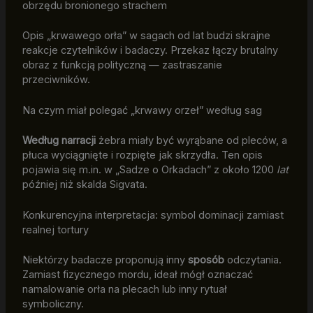
obrzędu bronionego strachem
Opis „krwawego orła” w sagach od lat budzi skrajne
reakcje czytelników i badaczy. Przekaz łączy brutalny
obraz z funkcją polityczną — zastraszanie
przeciwników.
Na czym miał polegać „krwawy orzeł” według sag
Według narracji
żebra miały być wyrąbane od pleców, a
płuca wyciągnięte i rozpięte jak skrzydła. Ten opis
pojawia się m.in. w „Sadze o Orkadach” z około 1200
lat
później niż skalda Sigvata.
Konkurencyjna interpretacja: symbol dominacji zamiast
realnej tortury
Niektórzy badacze proponują inny
sposób
odczytania.
Zamiast fizycznego mordu, ideał mógł oznaczać
namalowanie orła na plecach lub inny rytuał
symboliczny.