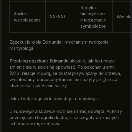
Krytyka
Analiza
biologiczna i
XX–XXI
Wysok
współczesna
interpretacje
symboliczne
Egzekucja króla Edmunda i mechanizm tworzenia
martyrologii
Przebieg egzekucji Edmunda
ukazuje, jak fakt może
zmienić się w sakralną opowieść. Po pokonaniu armii
(870) relacje mówią, że został przywiązany do drzewa,
wychłostany, obrzucony kamieniami, użyty jak „tarcza
strzelecka” i wreszcie ścięty.
Jak z brutalnego aktu powstaje martyrologia
Z surowego zdarzenia
rodzi się narracja święta. Autorzy
późniejszych biografii dostrajali szczegóły do znanych
schematów męczeństwa.