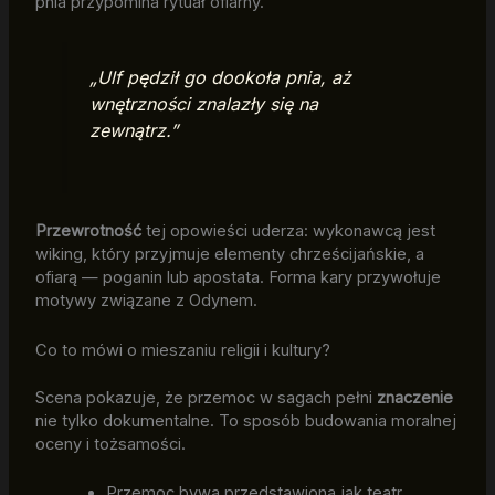
pnia przypomina rytuał ofiarny.
„Ulf pędził go dookoła pnia, aż
wnętrzności znalazły się na
zewnątrz.”
Przewrotność
tej opowieści uderza: wykonawcą jest
wiking, który przyjmuje elementy chrześcijańskie, a
ofiarą — poganin lub apostata. Forma kary przywołuje
motywy związane z Odynem.
Co to mówi o mieszaniu religii i kultury?
Scena pokazuje, że przemoc w sagach pełni
znaczenie
nie tylko dokumentalne. To sposób budowania moralnej
oceny i tożsamości.
Przemoc bywa przedstawiona jak teatr