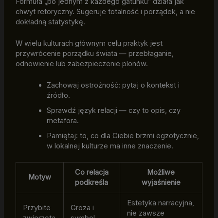
Formuła „po jednym z każdego gatunku” działa jak
chwyt retoryczny. Sugeruje totalność i porządek, a nie
dokładną statystykę.
W wielu kulturach głównym celu praktyk jest
przywrócenie porządku świata — przebłaganie,
odnowienie lub zabezpieczenie plonów.
Zachowaj ostrożność: pytaj o kontekst i
źródło.
Sprawdź język relacji — czy to opis, czy
metafora.
Pamiętaj: to, co dla Ciebie brzmi egzotycznie,
w lokalnej kulturze ma inne znaczenie.
Co relacja
Możliwe
Motyw
podkreśla
wyjaśnienie
Estetyka narracyjna,
Przybite
Groza i
nie zawsze