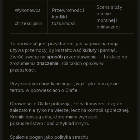
Scena służy
Wykonawca
Przewrotność i
ocenie
—
konflikt
moralnej i
chrześcijanin
tożsamości
politycznej
Ta opowieść jest przykładem, jak sagowa narracja
używa przemocy, by kształtować
kultury
i pamięć.
Zwróć uwagę na
sposób
przedstawienia — to klucz do
zrozumienia
znaczenie
i roli takich opisów w
przeszłości.
Przymusowa chrystianizacja i „wąż” jako narzędzie
terroru w opowieściach o Olafie
Opowieści o Olafie pokazują, że na konwersji często
zależało nie tylko na wierze, lecz na kontroli społecznej.
Kroniki opisują akty, które miały wymusić
posłuszeństwo i dać przykład innym.
Spalenie pogan jako polityka strachu