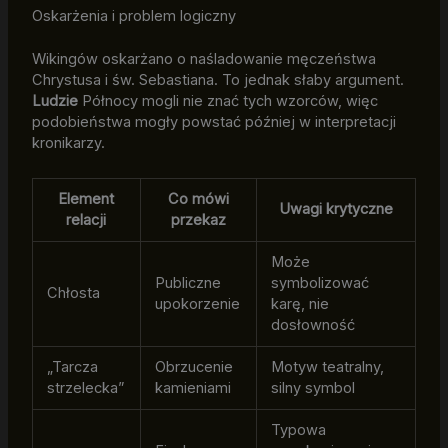
Oskarżenia i problem logiczny
Wikingów oskarżano o naśladowanie męczeństwa
Chrystusa i św. Sebastiana. To jednak słaby argument.
Ludzie
Północy mogli nie znać tych wzorców, więc
podobieństwa mogły powstać później w interpretacji
kronikarzy.
Element
Co mówi
Uwagi krytyczne
relacji
przekaz
Może
Publiczne
symbolizować
Chłosta
upokorzenie
karę, nie
dosłowność
„Tarcza
Obrzucenie
Motyw teatralny,
strzelecka”
kamieniami
silny symbol
Typowa