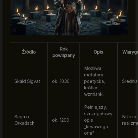
Rok
Źródło
Opis
Wiaryg
powiązany
Możliwa
metafora
Skald Sigvat
ok. 1030
poetycka,
Średnia
krótkie
wzmianki
Pełniejszy,
szczegółowy
Saga o
Niższa 
ok. 1200
opis
Orkadach
realizm
„krwawego
orła”