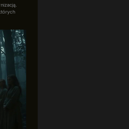
nizacją.
których