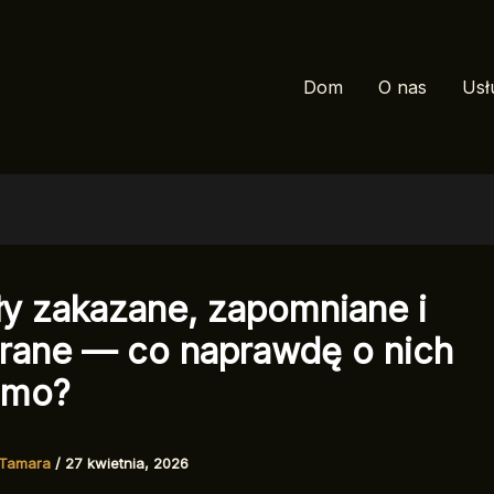
Dom
O nas
Usł
ły zakazane, zapomniane i
rane — co naprawdę o nich
omo?
Tamara
/
27 kwietnia, 2026