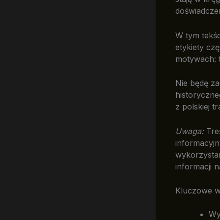
doświadczen
W tym tekśc
etykiety cz
motywach: ta
Nie będę za
historyczne
z polskiej t
Uwaga:
Treś
informacyjn
wykorzystan
informacji 
Kluczowe w
Wy