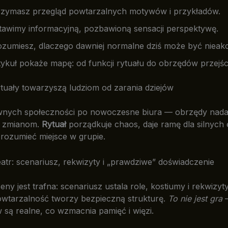
rzymasz przegląd powtarzalnych motywów i przykładów.
tawimy informacyjną, pozbawioną sensacji perspektywę.
ozumiesz, dlaczego dawniej normalne dziś może być nieak
tykuł pokaże mapę: od funkcji rytuału do obrzędów przejśc
tuały towarzyszą ludziom od zarania dziejów
wnych społeczności po nowoczesne biura — obrzędy nada
i zmianom.
Rytuał
porządkuje chaos, daje ramę dla silnych e
rozumieć miejsce w grupie.
teatr: scenariusz, rekwizyty i „prawdziwe” doświadczenie
ny jest trafna: scenariusz ustala role, kostiumy i rekwizyt
wtarzalność tworzy bezpieczną strukturę.
To nie jest gra
—
 są realne, co wzmacnia pamięć i więzi.