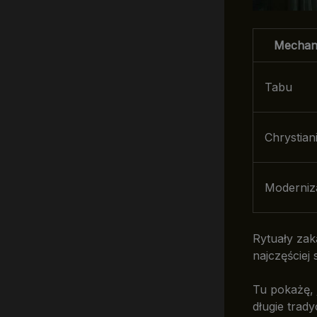
Mechan
Tabu
Chrystian
Moderniz
Rytuały za
najczęściej 
Tu pokażę, 
długie trad