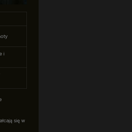
noty
e i
w
e
łcają się w