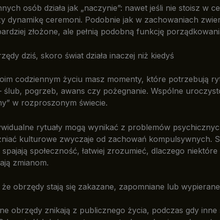
nych osób działa jak „naczynie”: nawet jeśli nie stoisz w c
zy dynamikę ceremoni. Podobnie jak w zachowaniach zwierz
ardziej złożone, ale pełnią podobną funkcję porządkowani
zędy dziś, skoro świat działa inaczej niż kiedyś
oim codziennym życiu masz momenty, które potrzebują ry
 ślub, pogrzeb, awans czy pożegnanie. Wspólne uroczyst
my” w rozproszonym świecie.
ywidualne rytuały mogą wynikać z problemów psychicznych
żniać kulturowe zwyczaje od zachowań kompulsywnych. 
 spajają społeczność, łatwiej zrozumieć, dlaczego niektóre
gają zmianom.
 że obrzędy stają się zakazane, zapomniane lub wypierane
 obrzędy znikają z publicznego życia, podczas gdy inne s