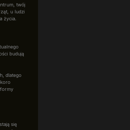
entrum, twój
ąt, u ludzi
a życia.
tualnego
ości budują
, dlatego
Skoro
 formy
tają się