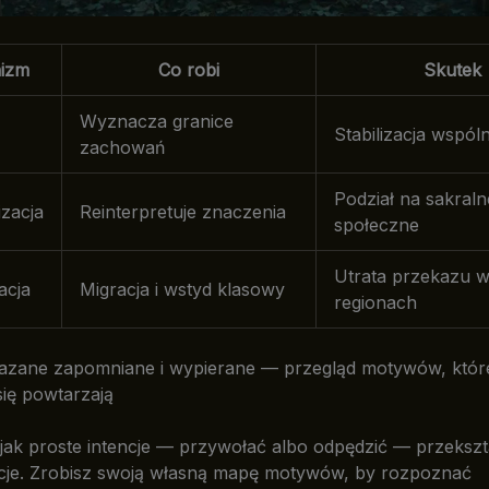
izm
Co robi
Skutek
Wyznacza granice
Stabilizacja wspól
zachowań
Podział na sakraln
izacja
Reinterpretuje znaczenia
społeczne
Utrata przekazu 
acja
Migracja i wstyd klasowy
regionach
kazane zapomniane i wypierane — przegląd motywów, któr
się powtarzają
jak proste intencje — przywołać albo odpędzić — przekszta
ycje. Zrobisz swoją własną mapę motywów, by rozpoznać