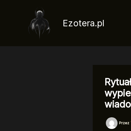
Przejdź
do
treści
Ezotera.pl
Rytua
wypie
wiad
Przez