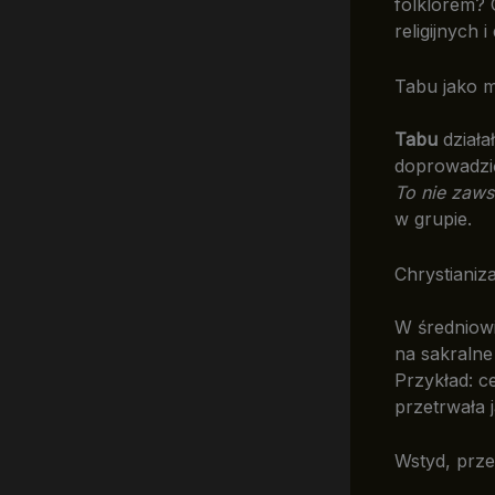
folklorem?
religijnych 
Tabu jako 
Tabu
działa
doprowadzić
To nie zaws
w grupie.
Chrystianiz
W średniowi
na sakralne 
Przykład: c
przetrwała 
Wstyd, prze