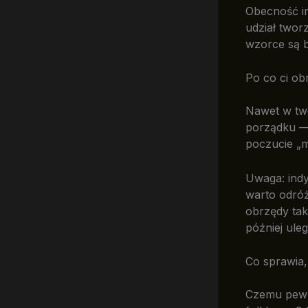
Obecność in
udział twor
wzorce są b
Po co ci obr
Nawet w tw
porządku —
poczucie „
Uwaga: ind
warto odró
obrzędy tak
później ule
Co sprawia,
Czemu pewne