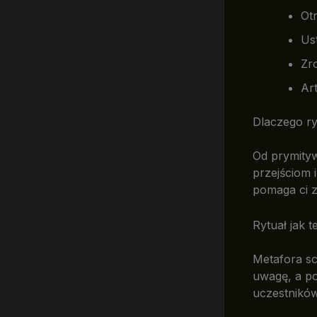
Ot
Us
Zr
Ar
Dlaczego ry
Od prymity
przejściom 
pomaga ci z
Rytuał jak 
Metafora sce
uwagę, a po
uczestników