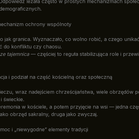
 Odpowiedź leżała często w prostych mechanizmach społe
i demograficznych.
mechanizm ochrony wspólnoty
ło jak granica. Wyznaczało, co wolno robić, a czego unikać
 do konfliktu czy chaosu.
ze tajemnica
— częściej to reguła stabilizująca role i prze
acja i podział na część kościelną oraz społeczną
eczu, wraz nadejściem chrześcijaństwa, wiele obrzędów pod
i świeckie.
eremonia w kościele, a potem przyjęcie na wsi — jedna czę
jako obrzęd sakralny, druga jako zwyczaj.
moc i „niewygodne” elementy tradycji