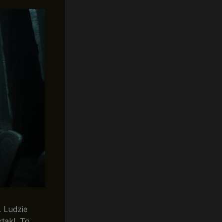
. Ludzie
takl. To