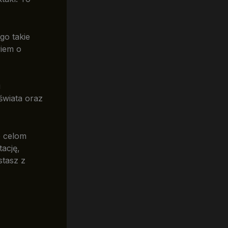
go takie
wiem o
u
świata oraz
e celom
tację,
stasz z