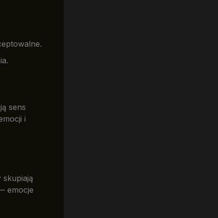
ceptowalne.
ia.
ją sens
mocji i
y skupiają
 emocje