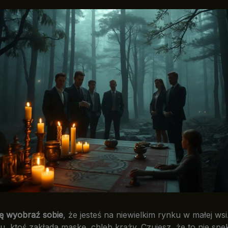
ę wyobraź sobie
, że jesteś na niewielkim rynku w małej wsi
u, ktoś zakłada maskę, chleb krąży. Czujesz, że to nie spek