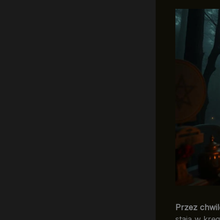
Przez chwil
stają w kręg