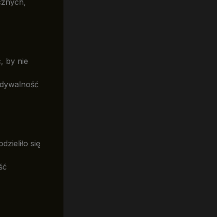
cznych,
, by nie
widywalność
zieliło się
ść