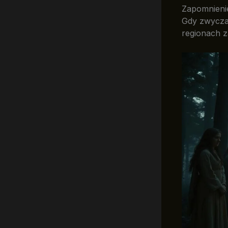
Zapomnienie
Gdy zwyczaj
regionach z