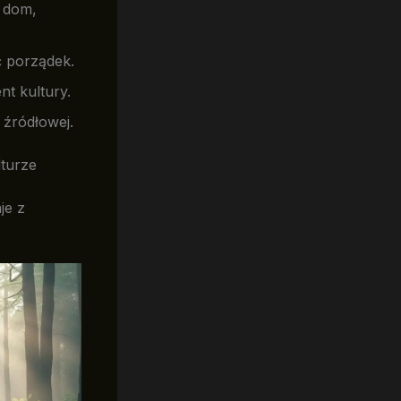
: dom,
ć porządek.
nt kultury.
 źródłowej.
lturze
je z