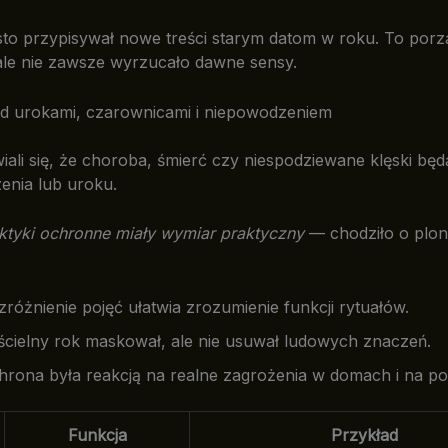
sto przypisywał nowe treści starym datom w roku. To por
ale nie zawsze wyrzucało dawne sensy.
ed urokami, czarownicami i niepowodzeniem
iali się, że choroba, śmierć czy niespodziewane klęski bę
zenia lub uroku.
ktyki ochronne miały wymiar praktyczny
— chodziło o plony
zróżnienie pojęć ułatwia zrozumienie funkcji rytuałów.
ścielny rok maskował, ale nie usuwał ludowych znaczeń.
hrona była reakcją na realne zagrożenia w domach i na po
Funkcja
Przykład