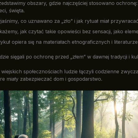
zedstawimy obszary, gdzie najczęściej stosowano ochronę
eci, święta.
jaśnimy, co uznawano za „zło” i jak rytuał miał przywraca
ażemy, jak czytać takie opowieści bez sensacji, jako eleme
ykuł opiera się na materiałach etnograficznych i literaturze
dzie sięgali po ochronę przed „złem” w dawnej tradycji i ku
iejskich społecznościach ludzie łączyli codzienne zwycza
óre miały zabezpieczać dom i gospodarstwo.