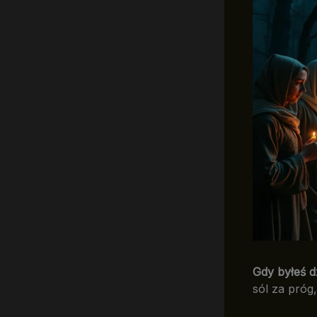
Gdy byłeś d
sól za próg