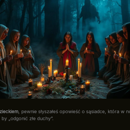
zieckiem
, pewnie słyszałeś opowieść o sąsiadce, która w n
, by „odgonić złe duchy”.