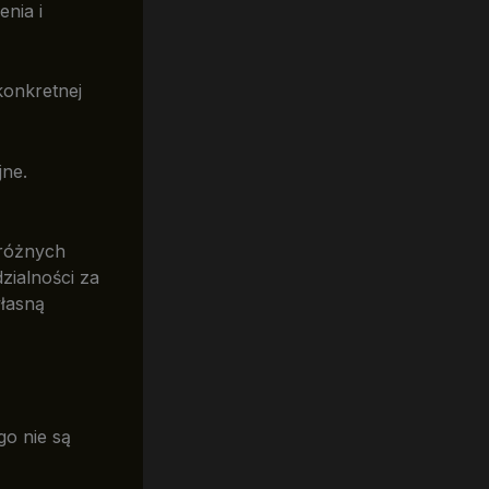
enia i
konkretnej
jne.
 różnych
zialności za
własną
go nie są