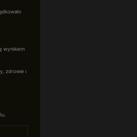
ządkowało
dą wynikiem
, zdrowie i
lu.