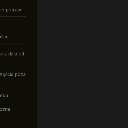
ch potraw
ści
e z dala od
częście poza
atku
czne