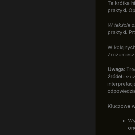
Ta krótka h
praktyki. Op
W tekście z
praktyki. P
W kolejnych
Zrozumiesz, 
Uwaga:
Treś
źródeł
i słu
interpretac
odpowiedzia
Kluczowe w
Wy
on