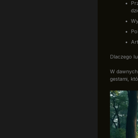
Pr
dzi
Wy
Pok
Art
Dlaczego lu
W dawnych w
gestami, kt