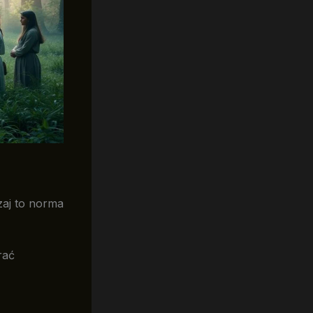
zaj to norma
rać