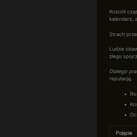
Kościół czę
kalendarz, 
Strach prz
Ludzie obaw
złego spojr
Dlatego pra
reputację.
Ro
Ko
Oc
Pojęcie