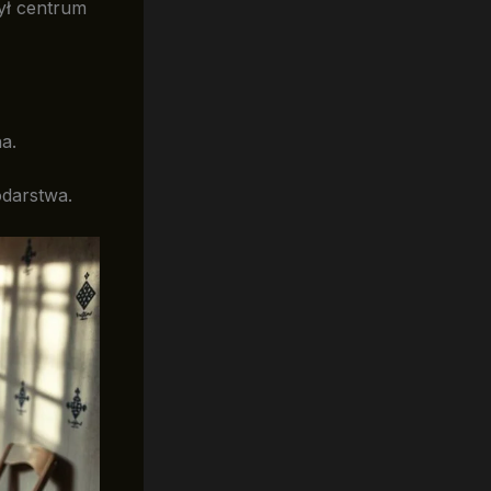
ył centrum
a.
odarstwa.