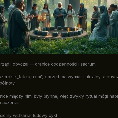
rzęd i obyczaj — granice codzienności i sacrum
szerokie „tak się robi”, obrzęd ma wymiar sakralny, a obyc
pólnoty.
ice między nimi były płynne, więc zwykły rytuał mógł nab
znaczenia.
cielny wchłaniał ludowy cykl