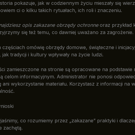
istoria pokazuje, jak w codziennym życiu mieszały się wierz
owiem ci o kilku takich rytuałach, ich roli i znaczeniu.
najdziesz opis zakazane obrzędy ochronne
oraz przykład 
rzyjrzymy się też temu, co dawniej uważano za zagrożenie.
 częściach omówię obrzędy domowe, świąteczne i inicjacy
jak tradycji i kultury wpływały na życie ludzi.
ci zamieszczone na stronie są opracowane na podstawie
żą celom informacyjnym. Administrator nie ponosi odpowied
ję ani wykorzystanie materiału. Korzystasz z informacji na 
lność.
nioski
jaśnimy, co rozumiemy przez „zakazane” praktyki i dlacze
e zachętą.