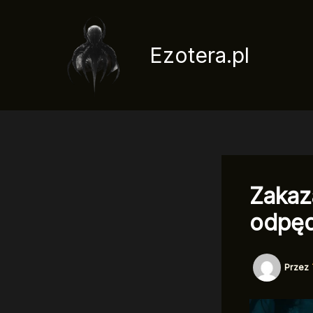
Przejdź
do
treści
Ezotera.pl
Zakaz
odpęd
Przez