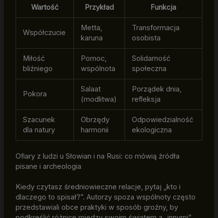
Wartość
Przykład
Funkcja
Metta,
Transformacja
Współczucie
karuna
osobista
Miłość
Pomoc,
Solidarność
bliźniego
wspólnota
społeczna
Salaat
Porządek dnia,
Pokora
(modlitwa)
refleksja
Szacunek
Obrzędy
Odpowiedzialność
dla natury
harmonii
ekologiczna
Ofiary z ludzi u Słowian i na Rusi: co mówią źródła
pisane i archeologia
Kiedy czytasz średniowieczne relacje, pytaj „kto i
dlaczego to spisał?”. Autorzy spoza wspólnoty często
przedstawiali obce praktyki w sposób groźny, by
podkreślić różnicę między swoim światem a „innymi”.