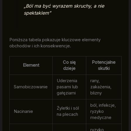
„Ból ma być wyrazem skruchy, a nie
spektaklem”
Poniższa tabela pokazuje kluczowe elementy
obchodów i ich konsekwencje.
Co się
Potencjalne
Element
dzieje
skutki
Uderzenia
rany,
Samobiczowanie
pasami lub
zakażenia,
gałęziami
blizny
ból, infekcje,
Żyletki i sól
Nacinanie
ryzyko
na plecach
medyczne
ryzyko