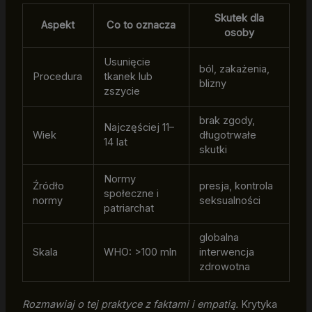
Skutek dla
Aspekt
Co to oznacza
osoby
Usunięcie
ból, zakażenia,
Procedura
tkanek lub
blizny
zszycie
brak zgody,
Najczęściej 11–
Wiek
długotrwałe
14 lat
skutki
Normy
Źródło
presja, kontrola
społeczne i
normy
seksualności
patriarchat
globalna
Skala
WHO: >100 mln
interwencja
zdrowotna
Rozmawiaj o tej praktyce z faktami i empatią.
Krytyka