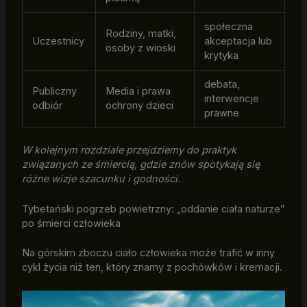
społeczna
Rodziny, matki,
Uczestnicy
akceptacja lub
osoby z wioski
krytyka
debata,
Publiczny
Media i prawa
interwencje
odbiór
ochrony dzieci
prawne
W kolejnym rozdziale przejdziemy do praktyk
związanych ze śmiercią, gdzie znów spotykają się
różne wizje szacunku i godności.
Tybetański pogrzeb powietrzny: „oddanie ciała naturze”
po śmierci człowieka
Na górskim zboczu ciało człowieka może trafić w inny
cykl życia niż ten, który znamy z pochówków i kremacji.