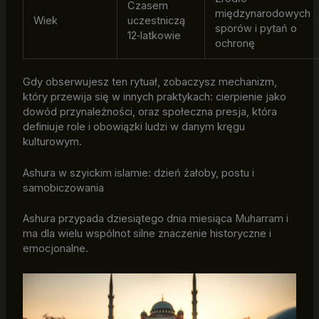
Czasem
międzynarodowych
Wiek
uczestniczą
sporów i pytań o
12‑latkowie
ochronę
Gdy obserwujesz ten rytuał, zobaczysz mechanizm,
który przewija się w innych praktykach: cierpienie jako
dowód przynależności, oraz społeczna presja, która
definiuje role i obowiązki ludzi w danym kręgu
kulturowym.
Ashura w szyickim islamie: dzień żałoby, postu i
samobiczowania
Ashura przypada dziesiątego dnia miesiąca Muharram i
ma dla wielu wspólnot silne znaczenie historyczne i
emocjonalne.