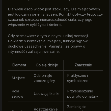
Dla wielu osób widok jest szokujący. Dla miejscowych
jest logiczny i pełen znaczeń. Konflikt dotyczy tego, czy
szacunek oznacza nienaruszalność ciała, czy jego
włączenie w cykl życia i śmierci.
Gdy rozmawiasz o tym z innymi, unikaj sensacji.
Powiedz o kontekście: miejsce, funkcja sępów i
duchowe uzasadnienie. Pamiętaj, że obawy o
intymność i żal są uniwersalne.
Element
Co się dzieje
Znaczenie
Odsłonięte
Praktyczne i
Miejsce
zbocze góry
symboliczne
Rola
Przyspieszenie
Usuwają tkanki
sępów
powrotu do natury
Zamknięcie
Roztrzaskanie