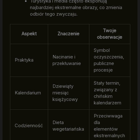
Turystyka i media często eksponują
najbardziej ekstremalne obrazy, co zmienia
odbiór tego zwyczaju.
Twoje
Aspekt
Znaczenie
obserwacje
Symbol
Nacinanie i
oczyszczenia,
Praktyka
przekłuwanie
publiczne
procesje
Stały termin,
Dziewiąty
związany z
Kalendarium
miesiąc
chińskim
księżycowy
kalendarzem
Przeciwwaga
Dieta
dla
Codzienność
wegetariańska
elementów
ekstremalnych