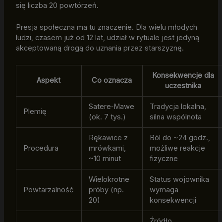
się liczba 20 powtórzeń.
Presja społeczna ma tu znaczenie. Dla wielu młodych
ludzi, czasem już od 12 lat, udział w rytuale jest jedyną
akceptowaną drogą do uznania przez starszyznę.
Konsekwencje dla
Aspekt
Co oznacza
uczestnika
Satere‑Mawe
Tradycja lokalna,
Plemię
(ok. 7 tys.)
silna wspólnota
Rękawice z
Ból do ~24 godz.,
Procedura
mrówkami,
możliwe reakcje
~10 minut
fizyczne
Wielokrotne
Status wojownika
Powtarzalność
próby (np.
wymaga
20)
konsekwencji
Źródło