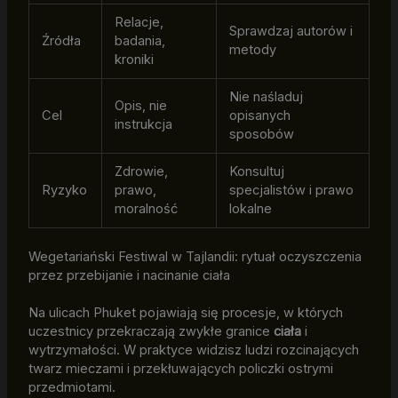
Relacje,
Sprawdzaj autorów i
Źródła
badania,
metody
kroniki
Nie naśladuj
Opis, nie
Cel
opisanych
instrukcja
sposobów
Zdrowie,
Konsultuj
Ryzyko
prawo,
specjalistów i prawo
moralność
lokalne
Wegetariański Festiwal w Tajlandii: rytuał oczyszczenia
przez przebijanie i nacinanie ciała
Na ulicach Phuket pojawiają się procesje, w których
uczestnicy przekraczają zwykłe granice
ciała
i
wytrzymałości. W praktyce widzisz ludzi rozcinających
twarz mieczami i przekłuwających policzki ostrymi
przedmiotami.