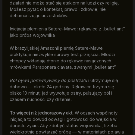
działań nie może stać się atakiem na ludzi czy religię.
Możesz pytać o kontekst, prawo i zdrowie, nie
dehumanizując uczestników.
Inicjacja plemienia Satere-Mawe: rękawice z „bullet ant”
jako próba wojownika
W brazylijskiej Amazonii plemię Satere‑Mawe
praktykuje niezwykle surowy test przejścia. Młodzi
chłopcy wkładają dłonie do rękawic nasączonych
mrówkami Paraponera clavata, zwanymi „bullet ant”.
Ból bywa porównywany do postrzału
i utrzymuje się
dobowo — około 24 godziny. Rękawice trzyma się
blisko 10 minut; jad wywołuje ostry, pulsujący ból i
czasem nudności czy drżenie.
To więcej niż jednorazowy akt.
W oczach wspólnoty
inicjacja to dowód odwagi i gotowości do wejścia w
dorosłe życie. Aby zdobyć status wojownika, trzeba
wielokrotnie powtarzać próbę — w materiałach pojawia