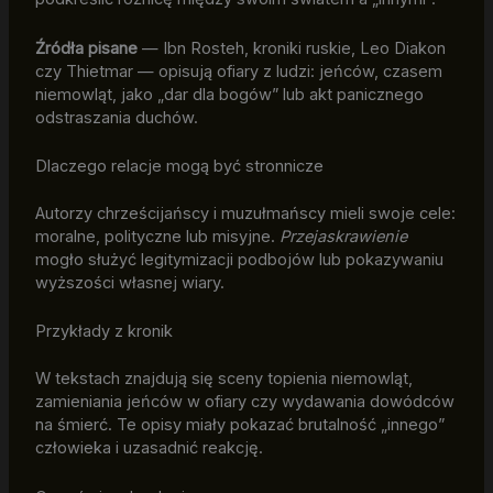
Źródła pisane
— Ibn Rosteh, kroniki ruskie, Leo Diakon
czy Thietmar — opisują ofiary z ludzi: jeńców, czasem
niemowląt, jako „dar dla bogów” lub akt panicznego
odstraszania duchów.
Dlaczego relacje mogą być stronnicze
Autorzy chrześcijańscy i muzułmańscy mieli swoje cele:
moralne, polityczne lub misyjne.
Przejaskrawienie
mogło służyć legitymizacji podbojów lub pokazywaniu
wyższości własnej wiary.
Przykłady z kronik
W tekstach znajdują się sceny topienia niemowląt,
zamieniania jeńców w ofiary czy wydawania dowódców
na śmierć. Te opisy miały pokazać brutalność „innego”
człowieka i uzasadnić reakcję.