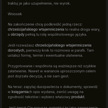
traktuj je jako uzupełnienie, nie wyrok.
Wniosek
Na zakończenie chcę podkreślić jedną rzecz:
chrześcijańskiego wtajemniczenia
to realna droga wiary,
a
obrzędy
pełnią tu rolę wspólnotowego języka.
Jeśli rozważasz
chrześcijańskiego wtajemniczenia
dorosłych
, pierwszy krok to rozmowa w parafii. Tam
ustalisz formę, termin i ewentualne ułatwienia.
Przygotowanie i wspólnota są ważniejsze niż szybkie
załatwienie. Nawet w wariancie uproszczonym celem
jest dojrzała decyzja, a nie sam gest.
Na teraz: zapytaj duszpasterza o dokumenty, sprawdź
w
księgarnia
ch opis wydania, zwróć uwagę na
zgodność tekstów i wybierz właściwy
produkt
.
Jeśli temat Cię porusza, potraktuj to jako zaproszenie