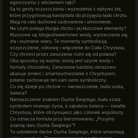
egzorcyzmu z włożeniem ręki?
Są to gesty oczyszczenia i wyzwolenia z wpływu zła,
które przygotowują kandydata do przyjęcia łaski chrztu.
Mają na celu duchowe uzdrowienie i umocnienie.
Na czym polega liturgia chrztu i jej kluczowe elementy?
Kluczowe są: błogosławieństwo wody, wyrzeczenie się
zła i wyznanie wiary. Te momenty symbolizują
oczyszczenie, odnowę i włączenie do Ciała Chrystusa.
Czy chrzest przez zanurzenie różni się od polania?
Oba sposoby są ważne; istotą jest użycie wody i
formuły chrzcielnej. Zanurzenie bardziej obrazowo
ukazuje śmierć i zmartwychwstanie z Chrystusem,
polanie zachowuje ten sam sens symboliczny.
Co się dzieje po chrzcie — namaszczenie, biała szata,
świeca?
Namaszczenie znakiem Ducha Świętego, biała szata
symbolem nowego życia, a zapalona świeca — światła
Chrystusa, które otrzymujesz jako członek wspólnoty.
Co oznacza formuła przy bierzmowaniu: „Przyjmij
znamię daru Ducha Świętego”?
To udzielenie darów Ducha Świętego, które umacniają