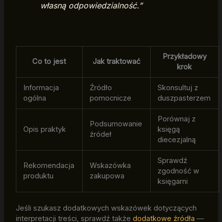
własną odpowiedzialność.”
Przykładowy
Co to jest
Jak traktować
krok
Informacja
Źródło
Skonsultuj z
ogólna
pomocnicze
duszpasterzem
Porównaj z
Podsumowanie
Opis praktyk
księgą
źródeł
diecezjalną
Sprawdź
Rekomendacja
Wskazówka
zgodność w
produktu
zakupowa
księgarni
Jeśli szukasz dodatkowych wskazówek dotyczących
interpretacji treści, sprawdź także
dodatkowe źródła
—