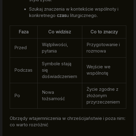
Szukaj znaczenia w kontekście wspólnoty i
konkretnego
czas
u liturgicznego.
Faza
Co widzisz
Co to znaczy
Wątpliwości,
Przygotowanie i
Przed
pytania
rozmowa
Symbole stają
Wejście we
Podczas
się
wspólnotę
doświadczeniem
Życie zgodne z
Nowa
Po
złożonym
tożsamość
przyrzeczeniem
Obrzędy wtajemniczenia w chrześcijaństwie i poza nim:
co warto rozróżnić