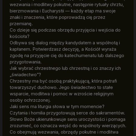
wezwania i modlitwy pokutne, następnie rytuały chrztu,
bierzmowania i Eucharystii — każdy etap ma swoje
znaki i znaczenia, które poprowadzą cię przez
przemianę.
Co dzieje się podczas obrzędu przyjęcia i wejścia do
kościoła?
Odbywa się dialog między kandydatem a wspólnotą i
kapłanem. Potwierdzasz decyzję, a Kościół wyraża
zgodę na przyjęcie cię do katechumenatu lub dalszego
przygotowania.
Jak wybrać chrzestnego lub chrzestną i co znaczy ich
„świadectwo”?
Chrzestny ma być osobą praktykującą, która potrafi
towarzyszyć duchowo. Jego świadectwo to stałe
wsparcie, modlitwa i pomoc w wzroście religijnym
osoby ochrzczonej.
Jaki sens ma liturgia słowa w tym momencie?
Czytania i homilia przygotowują serce do sakramentów.
Słowo Boże ukierunkowuje sens uroczystości i pomaga
zrozumieć, co oznacza wejść do wspólnoty wierzących.
Co obejmują wezwania, obrzędy pokutne i modlitwa