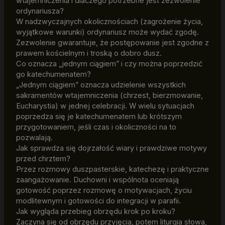
wtajemniczenia i dlaczego potrzebne jest zezwolenie
ordynariusza?
W nadzwyczajnych okolicznościach (zagrożenie życia,
wyjątkowe warunki) ordynariusz może wydać zgodę.
Zezwolenie gwarantuje, że postępowanie jest zgodne z
prawem kościelnym i troską o dobro dusz.
Co oznacza „jednym ciągiem” i czy można poprzedzić
go katechumenatem?
„Jednym ciągiem” oznacza udzielenie wszystkich
sakramentów wtajemniczenia (chrzest, bierzmowanie,
Eucharystia) w jednej celebracji. W wielu sytuacjach
poprzedza się je katechumenatem lub krótszym
przygotowaniem, jeśli czas i okoliczności na to
pozwalają.
Jak sprawdza się dojrzałość wiary i prawdziwe motywy
przed chrztem?
Przez rozmowy duszpasterskie, katechezę i praktyczne
zaangażowanie. Duchowni i wspólnota oceniają
gotowość poprzez rozmowę o motywacjach, życiu
modlitewnym i gotowości do integracji w parafii.
Jak wygląda przebieg obrzędu krok po kroku?
Zaczyna się od obrzędu przyjęcia, potem liturgia słowa,