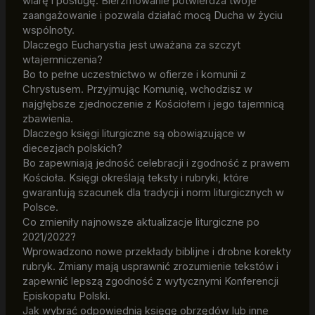
wiarę i posługę. Bierzmowanie potwierdza twoje
zaangażowanie i pozwala działać mocą Ducha w życiu
wspólnoty.
Dlaczego Eucharystia jest uważana za szczyt
wtajemniczenia?
Bo to pełne uczestnictwo w ofierze i komunii z
Chrystusem. Przyjmując Komunię, wchodzisz w
najgłębsze zjednoczenie z Kościołem i jego tajemnicą
zbawienia.
Dlaczego księgi liturgiczne są obowiązujące w
diecezjach polskich?
Bo zapewniają jedność celebracji i zgodność z prawem
Kościoła. Księgi określają teksty i rubryki, które
gwarantują szacunek dla tradycji i norm liturgicznych w
Polsce.
Co zmieniły najnowsze aktualizacje liturgiczne po
2021/2022?
Wprowadzono nowe przekłady biblijne i drobne korekty
rubryk. Zmiany mają usprawnić zrozumienie tekstów i
zapewnić lepszą zgodność z wytycznymi Konferencji
Episkopatu Polski.
Jak wybrać odpowiednią księgę obrzędów lub inne